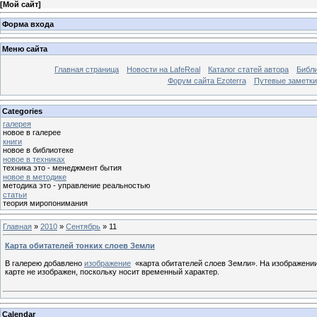
[
Мой сайт
]
Форма входа
Меню сайта
Главная страница
Новости на LafeReal
Каталог статей автора
Библи
Форум сайта Ezoterra
Путевые заметки
Categories
галерея
новое в галерее
книги
новое в библиотеке
новое в техниках
техника это - менеджмент бытия
новое в методике
методика это - управление реальностью
статьи
теория миропонимания
Главная
»
2010
»
Сентябрь
»
11
Карта обитателей тонких слоев Земли
В галерею добавлено
изображение
«карта обитателей слоев Земли». На изображении
карте не изображен, поскольку носит временный характер.
Calendar