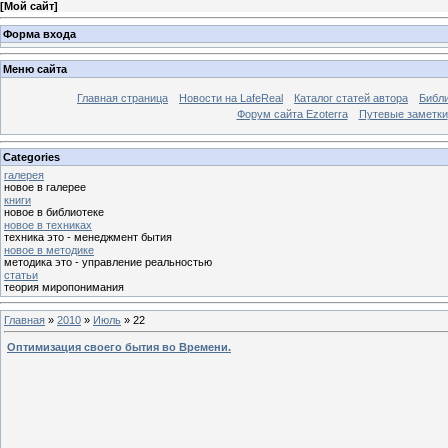
[
Мой сайт
]
Форма входа
Меню сайта
Главная страница
Новости на LafeReal
Каталог статей автора
Библи
Форум сайта Ezoterra
Путевые заметки
Categories
галерея
новое в галерее
книги
новое в библиотеке
новое в техниках
техника это - менеджмент бытия
новое в методике
методика это - управление реальностью
статьи
теория миропонимания
Главная
»
2010
»
Июль
»
22
Оптимизация своего бытия во Времени.