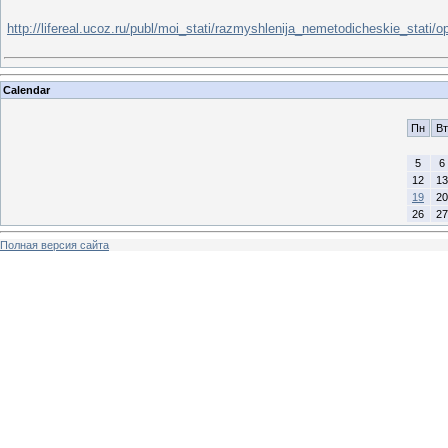
http://lifereal.ucoz.ru/publ/moi_stati/razmyshlenija_nemetodicheskie_stati
Calendar
Пн
Вт
5
6
12
13
19
20
26
27
Полная версия сайта