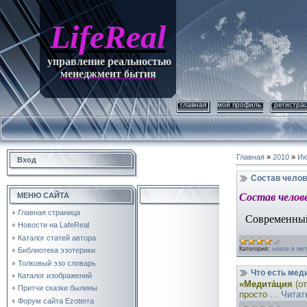
LifeReal
управление реальностью
менеджмент бытия
главная
мой профиль
регистра
Главная
»
2010
»
Ию
Вход
Состав челов
МЕНЮ САЙТА
Состав челове
Главная страница
Современный
Новости на LafeReal
Каталог статей автора
Категория:
новое в ме
Библиотека эзотерики
Толковый эзо словарь
Что есть мед
Каталог изображений
«Медита́ция
(о
Притчи сказки былины
просто
...
Читат
Форум сайта Ezoterra