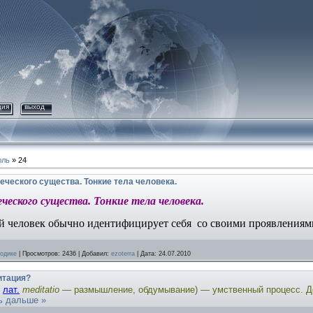
ция
выход
ль
»
24
еческого существа. Тонкие тела человека.
ческого существа. Тонкие тела человека.
 человек обычно идентифицирует себя
со своими
проявлениям
тодике
|
Просмотров:
2436
|
Добавил:
ezoterra
|
Дата:
24.07.2010
итация?
т
лат.
meditatio
— размышление, обдумывание) — умственный процесс. 
ь дальше »