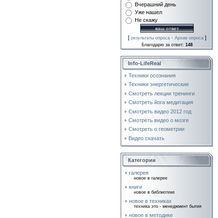
Вчерашний день
Уже нашел
Не скажу
[
·
]
результаты опроса
Архив опроса
Благодарю за ответ:
148
Info-LifeReal
Техники осознания
Техники энергетические
Смотреть лекции тренинги
Смотреть йога медитация
Смотреть видео 2012 год
Смотреть видео о мозге
Смотреть о геометрии
Видео скачать
Категории
галерея
новое в галерее
книги
новое в библиотеке
новое в техниках
техника это - менеджмент бытия
новое в методике