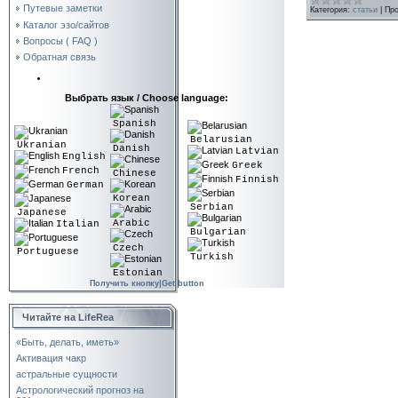
Путевые заметки
Категория:
статьи
|
Про
Каталог эзо/сайтов
Вопросы ( FAQ )
Обратная связь
Выбрать язык / Choose language:
Spanish
Belarusian
Ukranian
Danish
Latvian
English
Greek
French
Chinese
Finnish
German
Korean
Serbian
Japanese
Arabic
Italian
Bulgarian
Czech
Portuguese
Turkish
Estonian
Получить кнопку|Get button
Читайте на LifeRea
«Быть, делать, иметь»
Активация чакр
астральные сущности
Астрологический прогноз на