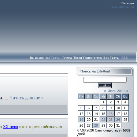
Пятница
часы для сайта
Вы вошли как
Гость
|
Группа
"
Гости
"
Приветствую Вас
Гость
|
RSS
Поиск на LifeReal
«
Июль 2010
»
Пн
Вт
Ср
Чт
Пт
Сб
Вс
и.
...
Читать дальше »
1
2
3
4
5
6
7
8
9
10
11
12
13
14
15
16
17
18
19
20
21
22
23
24
25
26
27
28
29
30
31
До
XX века
этот термин обозначал
07.08.2026
Сайт существует
5882
дней