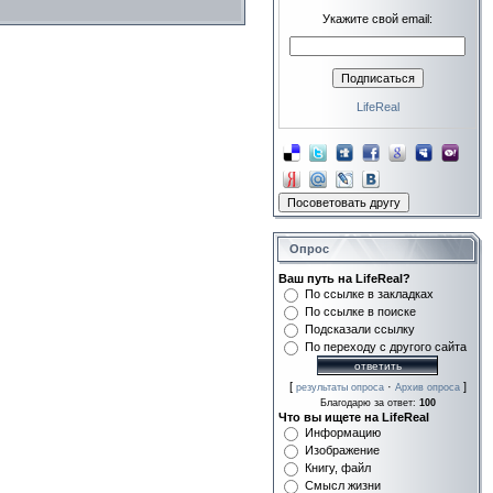
Укажите свой email:
LifeReal
Опрос
Ваш путь на LifeReal?
По ссылке в закладках
По ссылке в поиске
Подсказали ссылку
По переходу с другого сайта
[
·
]
результаты опроса
Архив опроса
Благодарю за ответ:
100
Что вы ищете на LifeReal
Информацию
Изображение
Книгу, файл
Смысл жизни