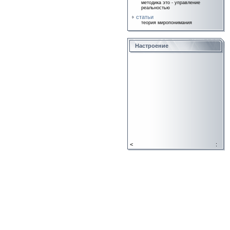
методика это - управление
реальностью
статьи
теория миропонимания
Настроение
<
: