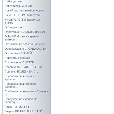
Наблюдатель
Навязчивые МЫСЛИ
Новый год «по-эзотерически».
НУМЕРОЛОГИЯ богатства
НУМЕРОЛОГИЯ денежных
знаков
О Сущностях.
Обретение ЯСНОСЛЫШАНИЯ
ОНАНИЗМ с точки зрения
эзотери...
Оптимизация себя во Времени
Освобождение от СУЩНОСТЕЙ
Остановка МЫСЛЕЙ
Паразиты сознания
Последствия СМЕРТИ
Пособие по ЦЕЛИТЕЛЬСТВУ
Причины БОЛЕЗНЕЙ. (||...
Проблема лишнего веса.
Уровень...
Проблема лишнего веса.
Уровень...
Проблема лишнего веса.Уровень
...
Пробуждение и освоение
навигац...
Радостная ЖИЗНЬ
Разрыв ПРИВЯЗАННОСТЕЙ