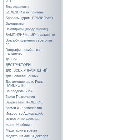
201...
Благодарность
БОЛЕЗНИ и их причины
Бросаем курить ПРАВИЛЬНО.
Вампиризм
Вампиризм (продолжение)
ВАМПИРИЗМ в 3D реальности.
Возлюби ближнего своего как
са...
Географический атлас
человечес...
Деньги
ДЕСТРУКТОРЫ.
ДЛЯ ВСЕХ УПРАЖНЕНИЙ
Для непосвященных
Достижение цели. Роль
НАМЕРЕНИ...
За пределы УМА
Закон Позволения
Закрываем ПРОШЛОЕ.
Земля и человечество.
Искусство Афирмаций.
Исполнение желаний
Магия Изобилия
Медитации и время
Медитация для 31 декабря.